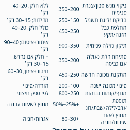
ניקוי מגש סבון/צנרת
ללא חלק; 20–40
200–350
פנימית
דק׳
בדיקת זליגת חשמל
150–250
מדידות; 15–30 דק׳
החלפת כבל
כולל חלק; 20–40
250–450
הזנה/תקע
דק׳
איתור+איטום; 40–90
תיקון נזילה פנימית
350–900
דק׳
פתיחת דלת נעולה
+ חלק אם נדרש;
200–350
עם כביסה
15–30 דק׳
חיבור+איזון; 30–60
התקנת מכונה חדשה
250–450
דק׳
פינוי מכונה ישנה
100–200
הורדה/פינוי
מנוף/קומות גבוהות
250–800
לפי ספק חיצוני
תוספת
+25%–50%
מחוץ לשעות עבודה
ערב/לילה/שבת/חג
מחוץ לאזור
+30–80
אגרות/חניה
שירות/חניה