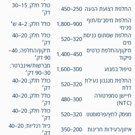
כולל חלק; 15–30
החלפת רצועת הנעה
250–450
דק׳
החלפת מיסבים/תוף
900–1,800
כולל חלק; 2–4 ש׳
פנימי
החלפת שסתום כניסת
כולל חלק; 20–40
320–520
מים
דק׳
תיקון/החלפת כרטיס
תיקון/החלפה; 40–
450–1,400
פיקוד
90 דק׳
מברשות/אינברטר;
טיפול במנוע
300–1,600
30–90 דק׳
החלפת מנגנון נעילת
כולל חלק; 20–40
320–520
דלת
דק׳
חיישן טמפרטורה
כולל חלק; 20–40
300–480
(NTC)
דק׳
כולל חלק; 20–40
מפסק לחץ/פרסוסטט
320–520
דק׳
כיול רגליות; 20–40
איזון/רעידות חריגות
200–350
דק׳