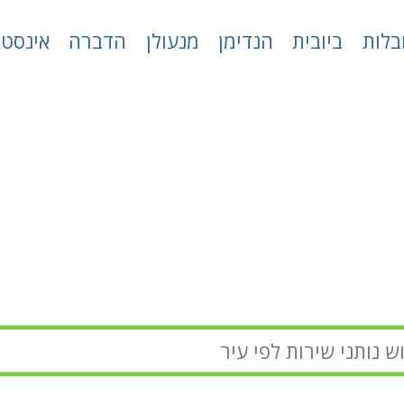
בלות
ביובית
הנדימן
מנעולן
הדברה
אינסטל
ביובית
דירוג פלוס
»
ביובית