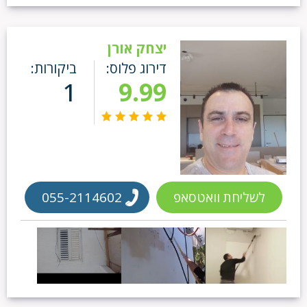
יצחק אורן
דירוג פלוס:
ביקורות:
1
9.99
לשליחת וואטסאפ
055-2114602