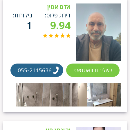
אדם אמין
דירוג פלוס:
ביקורות:
1
9.94
לשליחת וואטסאפ
055-2115636