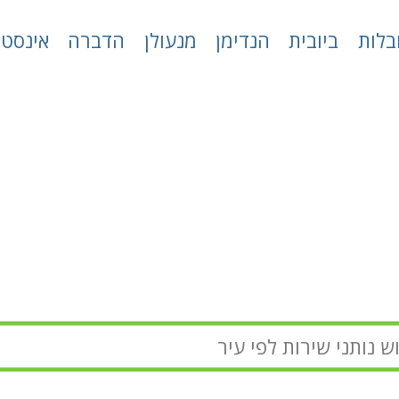
בלות
ביובית
הנדימן
מנעולן
הדברה
אינסטל
איטום גגות
דירוג פלוס
»
איטום גגות