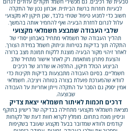
טבעית של רכיבים. גם מכשירי חשמל תקולים עלולים לגרום
לבעיות חוזרות ברשת הביתית. אבחון נכון של התקלה
חשוב כדי למנוע טיפול שטחי בלבד, שכן תיקון לא מקצועי
עלול לגרום לחזרת הבעיה ואף להחמיר אותה בהמשך.
שלבי העבודה שמבצע חשמלאי מקצועי
תהליך העבודה של חשמלאי מתחיל באבחון יסודי של
התקלה תוך בדיקות בטיחות וניתוק חשמל במידת הצורך.
לאחר זיהוי מקור הבעיה מוצגת ללקוח תמונת מצב ברורה
והצעת פתרון מותאמת. רק לאחר אישור מתחיל שלב
הביצוע הכולל תיקון, החלפה או שדרוג של רכיבים
חשמליים. בסיום העבודה מתבצעות בדיקות תקינות כדי
לוודא שהמערכת פועלת בצורה בטוחה ויציבה. חשמלאי
אמין יספק גם הסבר על התקלה וייתן אחריות על העבודה
שבוצעה.
דרכים חכמות לאיתור חשמלאי יצאת צדיק
מציאת חשמלאי מקצועי מתחילה בבדיקה של רישיון בתוקף
וניסיון מוכח בתחום. מומלץ לקרוא חוות דעת של לקוחות
קודמים ולוודא שמדובר בבעל מקצוע שעובד בשקיפות
ומסביר את שלבי העבודה. זמינות, עמידה בזמנים