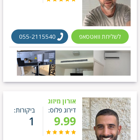
לשליחת וואטסאפ
055-2115540
אורון מיזוג
דירוג פלוס:
ביקורות:
1
9.99