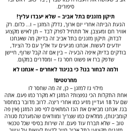
סיפורים.
תיקון מזגנים בתל אביב – שלא יעבדו עליך!
הגעת הביתה אחרי יום ארוך, נדלק המזגן – ו… כלום. רק
אוויר חם ומעצבן. אל תתחיל לפרק לבד – תן לאיש מקצוע
לבדוק. תיקון מזגנים בתל אביב זה בדיוק מה שאנחנו
יודעים לעשות. אנחנו מגיעים עד אליך עם כל הציוד,
בודקים בדיוק איפה הבעיה – בין אם זה קבל שרוף, חיישן
שדפק ברז או פשוט חסר גז – ומסדרים במקום.
ולמה לבחור בנו? כי בניגוד לאחרים – אנחנו לא
מחרטטים!
מילוי גז למזגן – כן, זה מה שחסר לו
אחת התקלות הכי נפוצות? המזגן לא מקרר כמו פעם. אתה
שם על 18 ועדיין מזיע כמו אחרי ריצה. לרוב מדובר במחסור
בגז. אנחנו מביאים את הגז המתאים לפי סוג המזגן (אין פה
קומבינות), ממלאים כמו שצריך ומוודאים שהמערכת סגורה
טוב – שלא תברח עוד פעם. זה שירות בסיסי שכל טכנאי
מזגנים מקצועי בתל אביב חייב לדעת לעשות על עיוור.