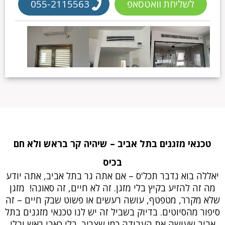
לשליחת וואטסאפ
055-2115563
טכנאי מזגנים בתל אביב – שיהיה קר בראש ולא חם
בכיס
יאללה בוא נדבר תכל'ס – אם אתה גר בתל אביב, אתה יודע
מה זה להזיע בקיץ בלי מזגן. זה לא חיים, זה סאונה! מזגן
שלא מקרר, מטפטף, עושה רעשים או פשוט שבק חיים – זה
סיפור מהסיוטים. בדיוק בשביל זה יש לנו טכנאי מזגנים בתל
אביב שעושה את העבודה כמו שצריך, בלי כאבי ראש ובלי