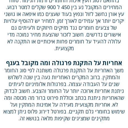
בהתאם לסוג העץ איכות החומרים ורמת הגימור. טווח
המחירים המקובל נע בין 450 ל 900 שקלים למטר רבוע.
עץ אורן נחשב לזול ונפוץ בעוד שעצים כמו איפאה או גושני
יקרים יותר אך עמידים לאורך זמן. למחיר יש להוסיף עלויות
של צבעים חומרים נגד מזיקים חיזוקים ולעיתים גם
אישורים נדרשים. חשוב לזכור שהצעת מחיר נמוכה מדי
עלולה להעיד על חומרים פחות איכותיים או התקנה לא
מקצועית.
אחריות על התקנת פרגולה ומה מקובל בענף
משך האחריות על התקנת פרגולה משתנה לפי סוג החומר
והמתקין. ברוב המקרים האחריות נעה בין שנה לשלוש
שנים על העבודה עצמה. בפרגולות אלומיניום לעיתים
ניתנת אחריות ארוכה יותר על החומר והצבע. חשוב לבדוק
שהאחריות ניתנת בכתב וכוללת פירוט ברור מה מכוסה ומה
לא. אחריות מקצועית מעידה על אמינות המתקין ועל
שימוש בחומרי גלם תקניים. בפורטל דירוג פלוס ניתן למצוא
מתקינים שמציגים שקיפות מלאה בנושא זה.