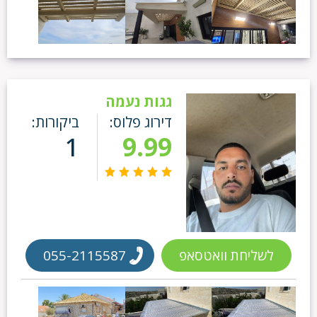
גגות נעמה
דירוג פלוס:
ביקורות:
1
9.99
לשליחת וואטסאפ
055-2115587