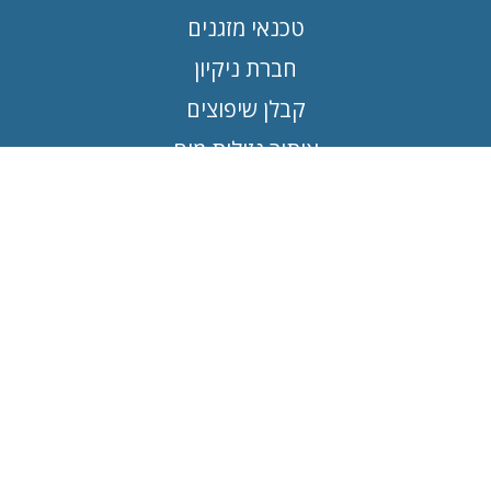
טכנאי מזגנים
חברת ניקיון
קבלן שיפוצים
איתור נזילות מים
עבודות אלומיניום
טכנאי מכונות כביסה
מנוף הרמה
יצירת קשר
טלפון:
055-2115600
מייל:
support@vindex.co.il
כתובת משרד: זבוטינסקי 27, ירושלים
שעות פעילות ראשון עד חמישי: 10:00 - 1700