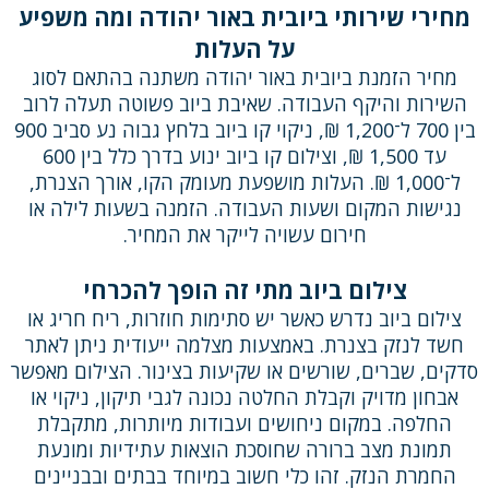
מחירי שירותי ביובית באור יהודה ומה משפיע
על העלות
מחיר הזמנת ביובית באור יהודה משתנה בהתאם לסוג
השירות והיקף העבודה. שאיבת ביוב פשוטה תעלה לרוב
בין 700 ל־1,200 ₪, ניקוי קו ביוב בלחץ גבוה נע סביב 900
עד 1,500 ₪, וצילום קו ביוב ינוע בדרך כלל בין 600
ל־1,000 ₪. העלות מושפעת מעומק הקו, אורך הצנרת,
נגישות המקום ושעות העבודה. הזמנה בשעות לילה או
חירום עשויה לייקר את המחיר.
צילום ביוב מתי זה הופך להכרחי
צילום ביוב נדרש כאשר יש סתימות חוזרות, ריח חריג או
חשד לנזק בצנרת. באמצעות מצלמה ייעודית ניתן לאתר
סדקים, שברים, שורשים או שקיעות בצינור. הצילום מאפשר
אבחון מדויק וקבלת החלטה נכונה לגבי תיקון, ניקוי או
החלפה. במקום ניחושים ועבודות מיותרות, מתקבלת
תמונת מצב ברורה שחוסכת הוצאות עתידיות ומונעת
החמרת הנזק. זהו כלי חשוב במיוחד בבתים ובבניינים