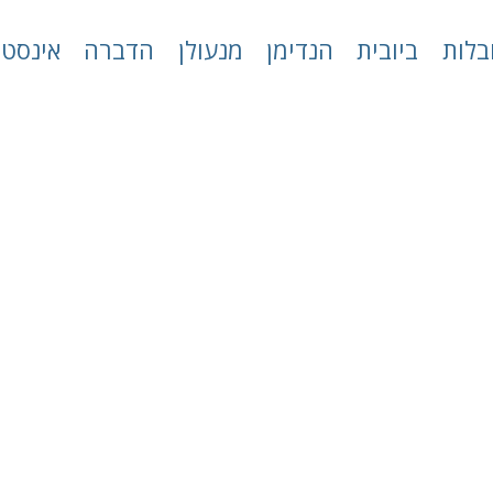
בלות
ביובית
הנדימן
מנעולן
הדברה
אינסטל
ת ניקיון בתל אב
דירוג פלוס
»
ניקיון
»
חברת ניקיון בתל אביב