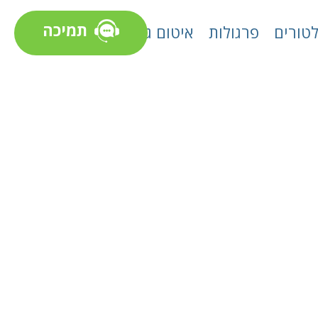
תמיכה
טורים
פרגולות
איטום גגות
יב