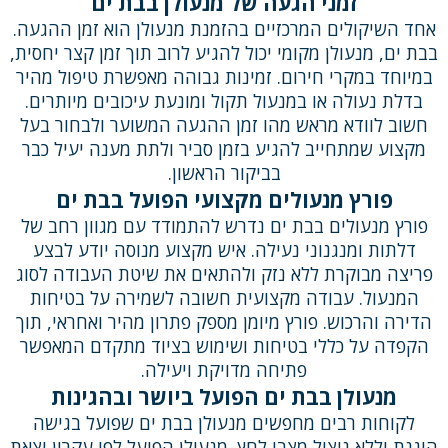
זמני הגעה של מנעולן בבת ים
אחד השיקולים המרכזיים בהזמנת מנעולן הוא זמן ההגעה.
בבת ים, מנעולן מקומי יכול להגיע לרוב תוך זמן קצר יחסית,
במיוחד במקרי חירום. זמינות גבוהה מאפשרת טיפול מהיר
בדלת נעולה או במנעול תקול ומונעת עיכובים מיותרים.
חשוב לוודא מראש מהו זמן ההגעה המשוער ולבחור בעל
מקצוע שמתחייב להגיע בזמן סביר ולתת מענה יעיל כבר
בביקור הראשון.
פורץ מנעולים מקצועי הפועל בבת ים
פורץ מנעולים בבת ים נדרש להתמודד עם מגוון רחב של
דלתות ומנגנוני נעילה. איש מקצוע מנוסה יודע לבצע
פריצה מבוקרת ללא נזק ולהתאים את שיטת העבודה לסוג
המנעול. עבודה מקצועית חשובה לשמירה על בטיחות
הדירה והרכוש. פורץ מיומן מספק פתרון מהיר ואחראי, תוך
הקפדה על כללי בטיחות ושימוש בציוד מתקדם המאפשר
פתיחה מדויקת ויעילה.
מנעולן בבת ים הפועל ביושר ובהגינות
לקוחות רבים מחפשים מנעולן בבת ים שפועל בגישה
הוגנת וללא ניצול מצבי לחץ. מנעולן הפועל לפי עקרון יצאת