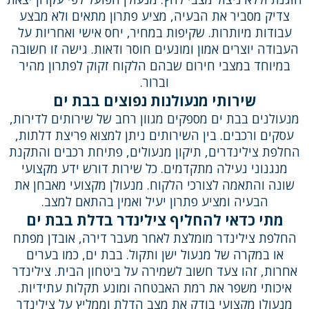
צדיק מסביר את הבעיה, מציע פתרון מתאים ולא מבצע
עבודות מיותרות. שקיפות במחיר, יחס אישי ואחריות על
העבודה יוצרים אמון ומונעים חוסר ודאות. גישה זו חשובה
במיוחד במצבי חירום שבהם הלקוח זקוק לפתרון מהיר
וברור.
שירותי מנעולנות נפוצים בבת ים
מנעולנים בבת ים מספקים מגוון רחב של שירותים לדירות,
עסקים ורכבים. בין השירותים ניתן למצוא פריצת דלתות,
החלפת צילינדרים, תיקון מנעולים, פתיחת רכבים והתקנת
מנגנוני נעילה מתקדמים. כל שירות דורש ידע מקצועי
שונה והתאמה לצורכי הלקוח. מנעולן מקצועי מאבחן את
הבעיה ומציע פתרון יעיל ואמין בהתאם למצב.
מתי כדאי להחליף צילינדר בדלת בבת ים
החלפת צילינדר מומלצת לאחר מעבר דירה, אובדן מפתח
או במקרה של מנעול ישן ותקול. בבת ים, כמו בערים
אחרות, זהו צעד חשוב לשמירה על ביטחון הבית. צילינדר
איכותי משפר את רמת האבטחה ומונע תקלות עתידיות.
מנעולן מקצועי בודק את מצב הדלת וממליץ על צילינדר