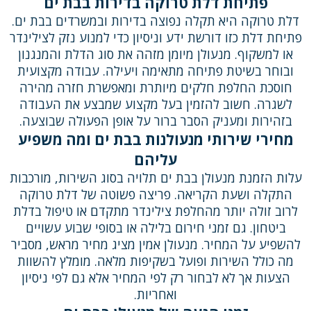
פתיחת דלת טרוקה בדירות בבת ים
דלת טרוקה היא תקלה נפוצה בדירות ובמשרדים בבת ים.
פתיחת דלת כזו דורשת ידע וניסיון כדי למנוע נזק לצילינדר
או למשקוף. מנעולן מיומן מזהה את סוג הדלת והמנגנון
ובוחר בשיטת פתיחה מתאימה ויעילה. עבודה מקצועית
חוסכת החלפת חלקים מיותרת ומאפשרת חזרה מהירה
לשגרה. חשוב להזמין בעל מקצוע שמבצע את העבודה
בזהירות ומעניק הסבר ברור על אופן הפעולה שבוצעה.
מחירי שירותי מנעולנות בבת ים ומה משפיע
עליהם
עלות הזמנת מנעולן בבת ים תלויה בסוג השירות, מורכבות
התקלה ושעת הקריאה. פריצה פשוטה של דלת טרוקה
לרוב זולה יותר מהחלפת צילינדר מתקדם או טיפול בדלת
ביטחון. גם זמני חירום בלילה או בסופי שבוע עשויים
להשפיע על המחיר. מנעולן אמין מציג מחיר מראש, מסביר
מה כולל השירות ופועל בשקיפות מלאה. מומלץ להשוות
הצעות אך לא לבחור רק לפי המחיר אלא גם לפי ניסיון
ואחריות.