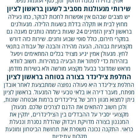
אמין. בחירה נכונה תחסוך זמן, כסף ועוגמת נפש.
שירותי מנעולנות מסביב לשעון בראשון לציון
יש מצבים שבהם אין אפשרות לחכות לבוקר, כמו נעילה
מחוץ לבית או תקלה בדלת בשעות הלילה. מנעולנים
בראשון לציון הזמינים 24 שעות ביממה נותנים מענה גם
במקרי חירום, כולל סופי שבוע וחגים. שירות כזה דורש
מקצועיות גבוהה, הגעה מהירה והבנה של עבודה בתנאי
לחץ. מנעולן אמין יגיע מצויד בכלים המתאימים ויפעל
בזהירות כדי לפתור את הבעיה במהירות. חשוב לוודא
מראש שמדובר בבעל מקצוע מורשה ולא בשירות מזדמן.
החלפת צילינדר בצורה בטוחה בראשון לציון
החלפת צילינדר היא פעולה נפוצה שמתבצעת לאחר אובדן
מפתח, מעבר דירה או בלאי טבעי של המנעול. בראשון לציון
ניתן למצוא מגוון רחב של צילינדרים ברמות אבטחה שונות,
ולכן חשוב להתאים את הדגם לצרכים שלכם. מנעולן
מקצועי יסביר על ההבדלים בין הצילינדרים, יתקין את
המנגנון בצורה מדויקת ויבדוק שהדלת נסגרת וננעלת
כראוי. התקנה נכונה משפרת את תחושת הביטחון ומונעת
תקלות עתידיות.