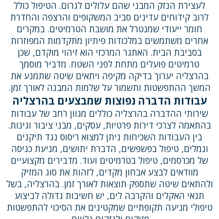
לעצירת הנזק המבני שהם עלולים לגרום. הטיפול כולל
לרוב קידוחים עדינים סביב המשקופים והרצפה והחדרת
חומר ייעודי שמנטרל את מושבת הטרמיטים. במקרים
אחרים משתמשים במלכודות פיתיון מתקדמות המפוזרות
בסביבת הבית. האתגר המרכזי הוא זיהוי מוקדם, שכן
טרמיטים פועלים מתחת לפני השטח. מדביר מוסמך
בהרצליה יערוך בדיקה מקיפה ויתאים שיטה שתמנע את
המשך ההתפשטות ותשמור על שלמות המבנה לאורך זמן.
עבודות הדברה נפוצות שמבצעים בהרצליה
שירותי ההדברה בהרצליה כוללים מגוון רחב של עבודות
בהתאמה לצרכי דירות פרטיות, עסקים, מבני ציבור וגינות.
בין העבודות השכיחות ניתן למצוא ריסוס נגד תיקנים
ונמלים, טיפול בפשפשים, הדברת יתושים, מניעת כניסה
של מכרסמים, טיפול בטרמיטים ועוד. מדבירים מקצועיים
מוודאים לבצע אבחון מקדים, לזהות את סוג המזיק
ולהתאים שיטה שתספק תוצאות לאורך זמן. בהרצליה, בשל
תנאי האקלים והקרבה לים, יש חשיבות גדולה לביצוע
טיפולי מניעה תקופתיים שמקטינים את הסיכוי להתפשטות
מזיקים ולנזקים נלווים.