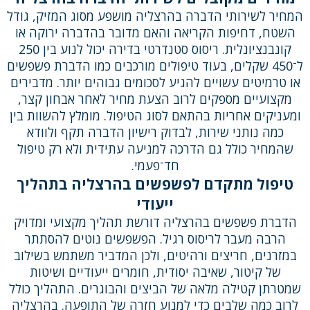
המחיר לשירותי הדברה בהרצליה מושפע מסוג המזיק, גודל
השטח, דחיפות הקריאה והאם מדובר בהדברה ירוקה או
קונבנציונלית. ריסוס סטנדרטי בדירה יכול לנוע בין 250
ל־450 שקלים, בעוד טיפולים מורכבים כמו הדברת פשפשים
או טרמיטים עשויים להגיע לסכומים גבוהים יותר. מדבירים
מקצועיים מספקים לרוב הצעת מחיר לאחר אבחון קצר,
ומעניקים אחריות בהתאם לסוג הטיפול. מומלץ להשוות בין
כמה נותני שירות, לבדוק רישיון הדברה תקף ולוודא
שהמחיר כולל גם הדרכה למניעה עתידית ולא רק טיפול
חד־פעמי.
טיפול מתקדם לפשפשים בהרצליה בתהליך
ייעודי
הדברת פשפשים בהרצליה דורשת תהליך מקצועי ומדויק
הרבה מעבר לריסוס רגיל. הפשפשים נוטים להסתתר
במזרנים, חריצים ורהיטים, ולכן המדביר משתמש בשילוב
של קיטור, שאיבה יסודית, חומרים ייעודיים ושיטות
שמטרתן קטילה מלאה של הביצים והבוגרים. התהליך כולל
לרוב כמה שלבים כדי למנוע חזרה של התופעה. בהרצליה