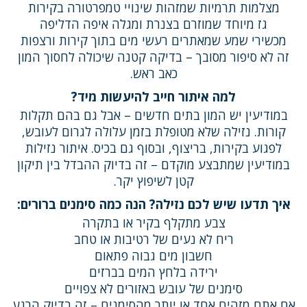
מצלמות תרמיות שמזהות שינויי טמפרטורה בקירות
גז מיוחד שמוזרם בצנרת ומגלה איפה הדליפה
מכשירי שמע שמאתרים רעשי מים בתוך קירות ורצפות
זה לא סיפור מסובך – בדיקה קטנה שיכולה לחסוך המון
כאב ראש.
למה איתור חייב להיעשות מיד?
במודיעין יש המון בתים חדשים – אבל גם בהם תקלות
קורות. נזילה שלא מטופלת בזמן עלולה לגרום לעובש,
לפגוע בקירות, בריצוף, ובסוף גם בכיס. איתור נזילות
במודיעין שמתבצע מוקדם – זה בדיוק ההבדל בין תיקון
קטן לשיפוץ יקר.
איך תדעו שיש לכם נזילה? הנה כמה סימנים ברורים:
צבע מתקלף בקיר או בתקרה
ריח לא נעים של רטיבות או טחב
חשבון מים גבוה פתאום
ירידה בלחץ המים בברזים
סימנים של עובש באזורים לא צפויים
אם אתם מזהים אחד או יותר מהסימנים – זה בדיוק הרגע