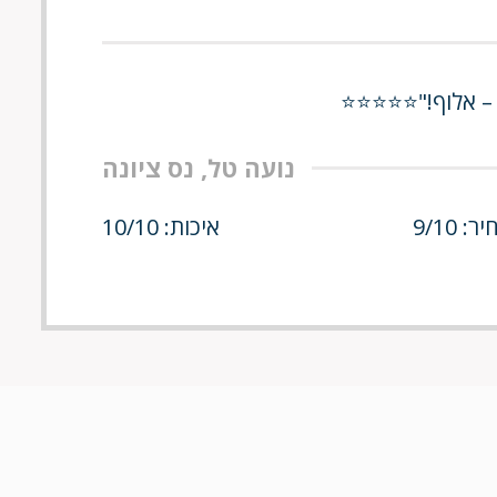
ת – אלוף!"⭐⭐⭐⭐⭐
נועה טל, נס ציונה
ר: 9/10
איכות: 10/10