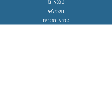
טכנאי גז
חשמלאי
טכנאי מזגנים
חברת ניקיון
קבלן שיפוצים
איתור נזילות מים
עבודות אלומיניום
טכנאי מכונות כביסה
מנוף הרמה
יצירת קשר
טלפון:
055-2115600
מייל:
support@vindex.co.il