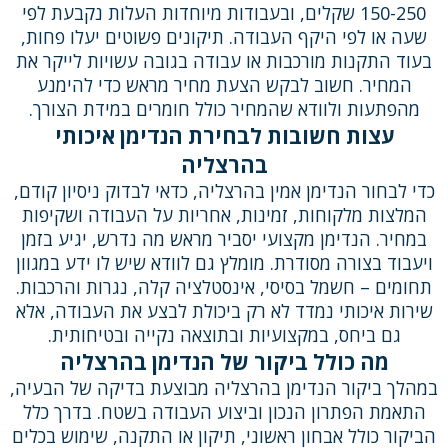
150-250 שקלים, ובעבודות מיוחדות העלות נקבעת לפי
שעה או לפי היקף העבודה. תיקונים פשוטים יעלו פחות,
בעוד התקנות מורכבות או עבודה בגובה עשויות לייקר את
המחיר. חשוב לבקש הצעת מחיר מראש כדי להימנע
מהפתעות ולוודא שהמחיר כולל חומרים במידת הצורך.
עצות חשובות לבחירת הנדימן איכותי
בהרצליה
כדי לבחור הנדימן אמין בהרצליה, כדאי לבדוק ניסיון קודם,
המלצות מלקוחות, זמינות, אחריות על העבודה ושקיפות
במחיר. הנדימן מקצועי יסביר מראש מה נדרש, יגיע בזמן
ויעבוד בצורה מסודרת. מומלץ גם לוודא שיש לו ידע במגוון
תחומים – חשמל בסיסי, אינסטלציה קלה, נגרות והרכבות.
שירות איכותי נמדד לא רק ביכולת לבצע את העבודה, אלא
גם ביחס, במקצועיות ובתוצאה נקייה ובטיחותית.
מה כולל ביקור של הנדימן בהרצליה
במהלך ביקור הנדימן בהרצליה מבוצעת בדיקה של הבעיה,
התאמת הפתרון הנכון וביצוע העבודה בשטח. בדרך כלל
הביקור כולל אבחון ראשוני, תיקון או התקנה, שימוש בכלים