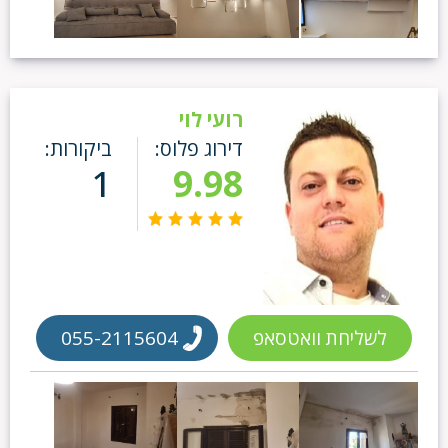
רועי לוי
דירוג פלוס:
ביקורות:
1
9.98
לשליחת וואטסאפ
055-2115604