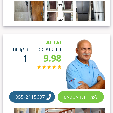
הנדימנו
דירוג פלוס:
ביקורות:
1
9.98
לשליחת וואטסאפ
055-2115637