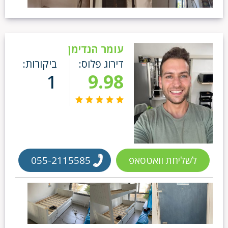
עומר הנדימן
דירוג פלוס:
ביקורות:
1
9.98
לשליחת וואטסאפ
055-2115585