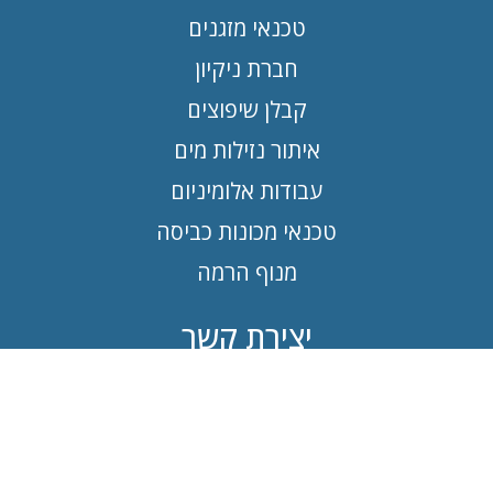
טכנאי מזגנים
חברת ניקיון
קבלן שיפוצים
איתור נזילות מים
עבודות אלומיניום
טכנאי מכונות כביסה
מנוף הרמה
יצירת קשר
טלפון:
055-2115600
מייל:
support@vindex.co.il
כתובת משרד: זבוטינסקי 27, ירושלים
שעות פעילות ראשון עד חמישי: 10:00 - 1700